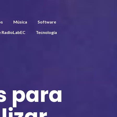
os
Música
Software
e RadioLabEC
Tecnología
s para
lizar