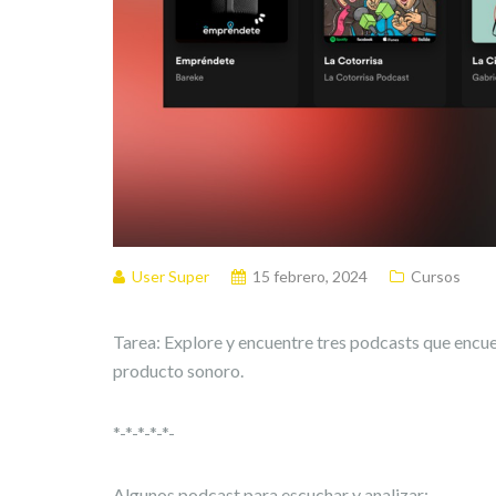
User Super
15 febrero, 2024
Cursos
Tarea: Explore y encuentre tres podcasts que encue
producto sonoro.
*-*-*-*-*-
Algunos podcast para escuchar y analizar: