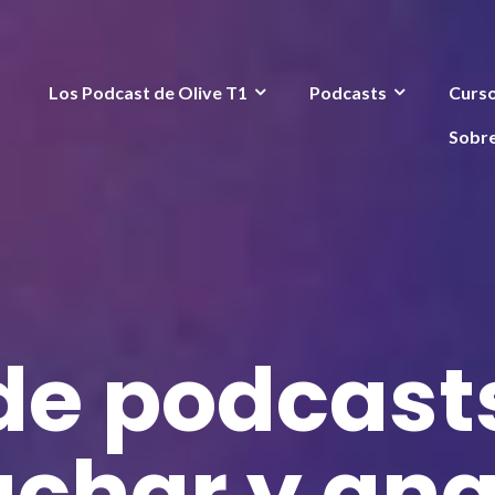
Los Podcast de Olive T1
Podcasts
Curs
Sobr
 de podcast
char y ana