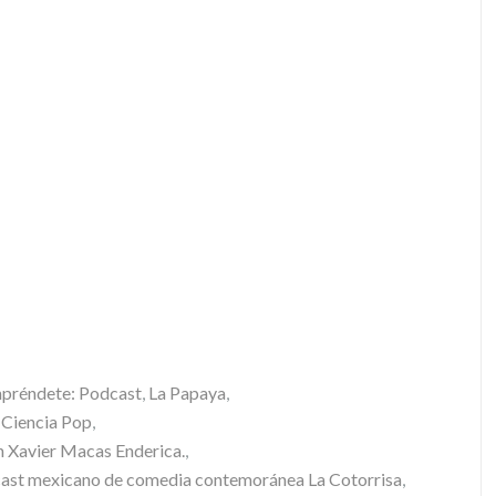
préndete: Podcast
,
La Papaya
,
a Ciencia Pop
,
n Xavier Macas Enderica.
,
ast mexicano de comedia contemoránea La Cotorrisa
,