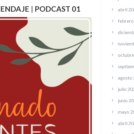
VENDAJE | PODCAST 01
abril 2
febrero
diciemb
noviem
octubr
septie
agosto
julio 20
junio 2
mayo 2
abril 2