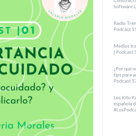
Construcci
Software L
Radio Tren
Podcast 5
Medios tra
| Podcast
¿Por qué n
tips para a
Podcast 5
Los Kitu K
española d
#LosPodca