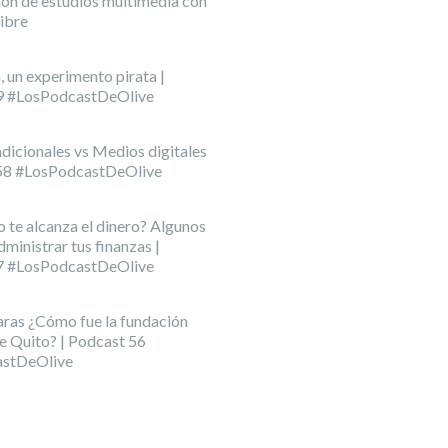
ón de estudios multimedia con
ibre
, un experimento pirata |
9 #LosPodcastDeOlive
dicionales vs Medios digitales
 58 #LosPodcastDeOlive
o te alcanza el dinero? Algunos
dministrar tus finanzas |
7 #LosPodcastDeOlive
aras ¿Cómo fue la fundación
e Quito? | Podcast 56
stDeOlive