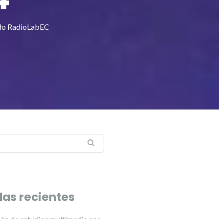
jado RadioLabEC
das recientes