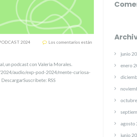
Comen
Archi
n PODCAST 2024
Los comentarios están
junio 2
l, un podcast con Valeria Morales.
enero 
/2024/audio/exp-pod-2024/mente-curiosa-
diciemb
| DescargarSuscríbete: RSS
noviem
octubr
septie
agosto
junio 2