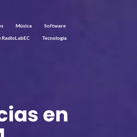
os
Música
Software
e RadioLabEC
Tecnología
cias en
4