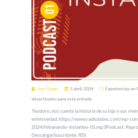
User Super
5 abril, 2024
Experiencias e
desactivados para esta entrada
Teodoro, nos cuenta la historia de su hijo y sus viv
enfermedad. https://www.radiolabec.com/wp-con
2024/hilvanando-instantes-01.mp3Podcast: Reprod
DescargarSuscríbete: RSS