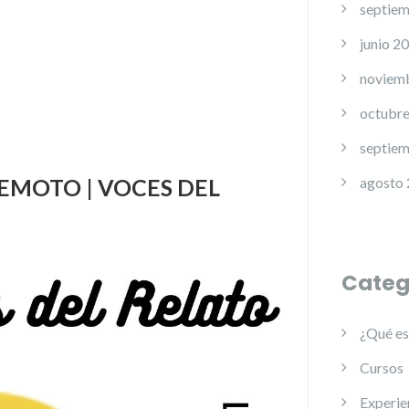
septie
junio 2
noviem
octubr
septie
EMOTO | VOCES DEL
agosto
Categ
¿Qué e
Cursos
Experi