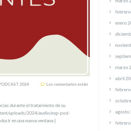
marzo 
febrero
enero 
diciemb
noviem
septie
marzo 
abril 2
n PODCAST 2024
Los comentarios están
febrero
octubr
encias durante el tratamiento de su
agosto
tent/uploads/2024/audio/exp-pod-
ucir en una nueva ventana |
febrero