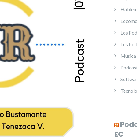
Hablemo
Locomo
Los Pod
Los Pod
Música
Podcast
Softwa
Tecnolo
Podc
EC