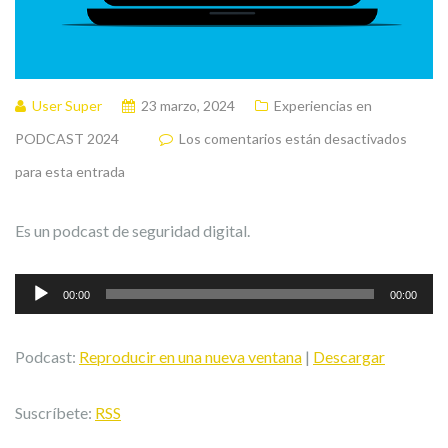
User Super
23 marzo, 2024
Experiencias en
PODCAST 2024
Los comentarios están desactivados
para esta entrada
Es un podcast de seguridad digital.
Reproductor
00:00
00:00
de
audio
Podcast:
Reproducir en una nueva ventana
|
Descargar
Suscríbete:
RSS