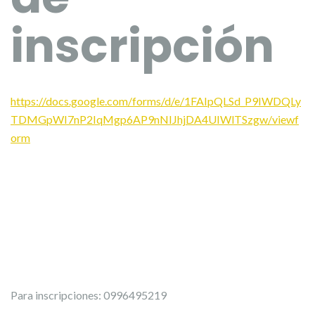
inscripción
https://docs.google.com/forms/d/e/1FAIpQLSd_P9IWDQLy
TDMGpWI7nP2IqMgp6AP9nNIJhjDA4UIWlTSzgw/viewf
orm
Para inscripciones: 0996495219